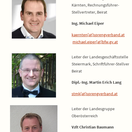
Kärnten, Rechnungsführer-
Stellvertreter, Beirat
Ing. Michael Eiper
kaernten[at]sprengverband.at
michael.eiper[at]bfw.gv.at
Leiter der Landesgeschäftsstelle
Steiermark, Schriftführer-Stellvertr
Beirat
Dipl.-Ing. Martin Erich Lang
stmk[at]sprengverband.at
Leiter der Landesgruppe
Oberösterreich
Vzlt Christian Baumann