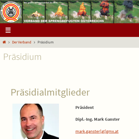
Zum
Inhalt
springen
Start
Der Verband
Präsidium
Präsidium
Präsidialmitglieder
Präsident
Dipl.-Ing. Mark Ganster
mark.ganster[at]gmx.at