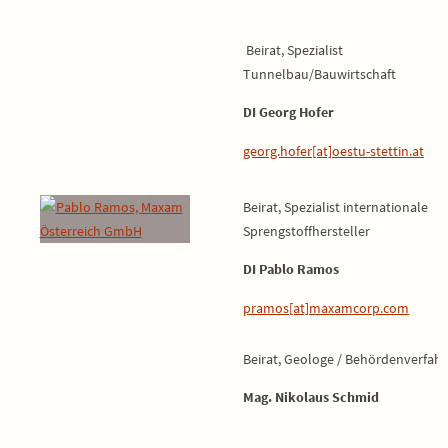
Beirat, Spezialist
Tunnelbau/Bauwirtschaft
DI Georg Hofer
georg.hofer[at]oestu-stettin.at
Beirat, Spezialist internationale
Sprengstoffhersteller
DI Pablo Ramos
pramos[at]maxamcorp.com
Beirat, Geologe / Behördenverfah
Mag. Nikolaus Schmid