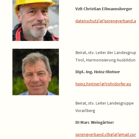
Vzlt Christian Eilmannsberger
datenschutz[at]sprengverband.at
Beirat, stv. Leiter der Landesgrup
Tirol, Harmonisierung Ausbildung
Dipl.-Ing. Heinz Hintner
heinz.hintner[at]rohrdorfer.eu
Beirat, stv. Leiter Landesgruppe
Vorarlberg
DI Marc Weingärtne
r
sprengverband.vlbg[at]gmail.com