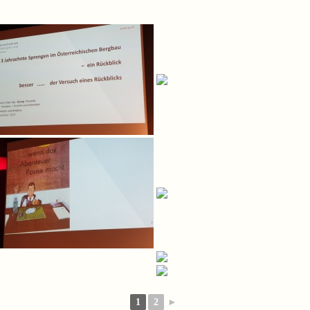
1
2
►