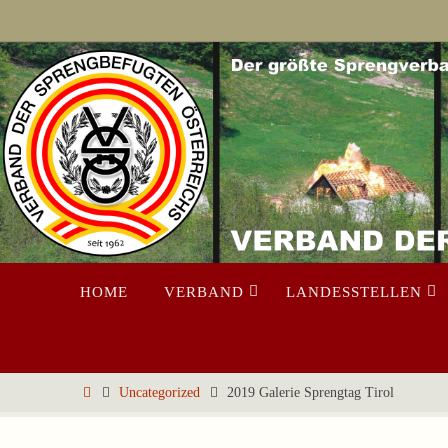
Zum
Inhalt
springen
Zum
HOME
VERBAND
LANDESSTELLEN
Inhalt
springen
Start
Uncategorized
2019 Galerie Sprengtag Tirol