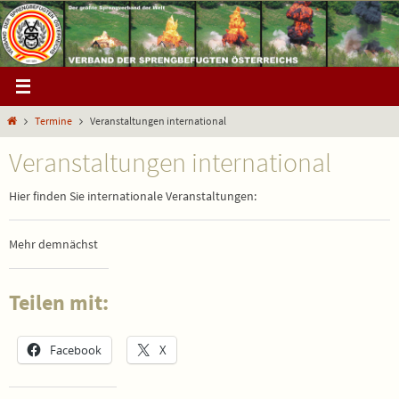
Zum
Inhalt
springen
Start
Termine
Veranstaltungen international
Veranstaltungen international
Hier finden Sie internationale Veranstaltungen:
Mehr demnächst
Teilen mit:
Facebook
X