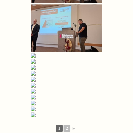
1
2
►