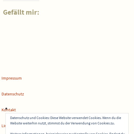
Gefällt mir:
Impressum
Datenschutz
Kontakt
Datenschutz und Cookies: Diese Website verwendet Cookies. Wenn du die
Website weiterhin nutzt, stimmst du der Verwendung von Cookies zu.
Links
Weitere Informationen, beispielsweise zur Kontrolle von Cookies, findest du