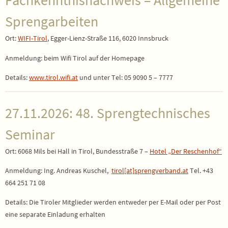
Fachkenntnisnachweis – Allgemeine
Sprengarbeiten
Ort:
WIFI-Tirol
, Egger-Lienz-Straße 116, 6020 Innsbruck
Anmeldung: beim Wifi Tirol auf der Homepage
Details:
www.tirol.wifi.at
und unter Tel: 05 9090 5 – 7777
27.11.2026: 48. Sprengtechnisches
Seminar
Ort: 6068 Mils bei Hall in Tirol, Bundesstraße 7 –
Hotel „Der Reschenhof“
Anmeldung: Ing. Andreas Kuschel,
tirol[at]sprengverband.at
Tel. +43
664 251 71 08
Details: Die Tiroler Mitglieder werden entweder per E-Mail oder per Post
eine separate Einladung erhalten