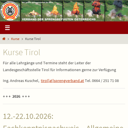
Zum
Inhalt
springen
Start
Kurse
Kurse Tirol
Kurse Tirol
Für alle Lehrgänge und Termine steht der Leiter der
Landesgeschäftsstelle Tirol für Informationen gerne zur Verfügung
Ing. Andreas Kuschel,
tirol[at]sprengverband.at
Tel. 0664 / 251 71 08
+ + + 2026 + + +
12.-22.10.2026: